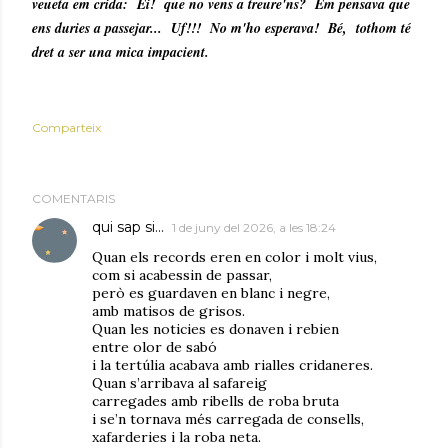
veueta em crida: Ei! que no vens a treure'ns? Em pensava que
ens duries a passejar... Uf!!! No m'ho esperava! Bé, tothom té
dret a ser una mica impacient.
Comparteix
COMENTARIS
qui sap si...
1 de juny del 2026, a les 18:24
Quan els records eren en color i molt vius,
com si acabessin de passar,
però es guardaven en blanc i negre,
amb matisos de grisos.
Quan les noticies es donaven i rebien
entre olor de sabó
i la tertúlia acabava amb rialles cridaneres.
Quan s’arribava al safareig
carregades amb ribells de roba bruta
i se’n tornava més carregada de consells,
xafarderies i la roba neta.