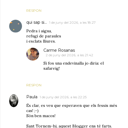
RESPON
qui sap si...
1 de juny del 2026, a les 18:27
Pedra i aigua,
refugi de paraules
i esclats lliures.
Carme Rosanas
2 de juny del 2026, a les 21:42
Si fos una endevinalla jo diria: el
safareig!
RESPON
Paula
1 de juny del 2026, a les 22:25
És clar, es veu que esperaven que els fessis més
cas! ;-)
Són ben macos!
Sant Tornem-hi, aquest Blogger ens té farts.