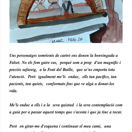
Uns personatges somrients de cartró ens donen la benvinguda a
Falset. No els fem gaire cas, perquè som a prop d'un magnífic i
preciós safareig, a la Font del Batlle, que se'ns emporta tota
l'atenció. Però igualment me'ls enduc, ells tan pacífics, tan
pacients, tan quiets, conformats fins que ve algú a donar-los
vida.
Me'ls enduc a ells i a la seva quietud i la seva contemplació com
a guia per a passar aquest temps que s'acosta i que ja tinc a tocar.
Però en girar-me d'esquena i continuar el meu camí, una