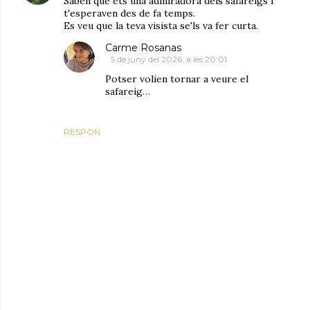
Saben que ets una admiradora dels safareigs i
t'esperaven des de fa temps.
Es veu que la teva visista se'ls va fer curta.
Carme Rosanas
5 de juny del 2026, a les 20:01
Potser volien tornar a veure el
safareig…
RESPON