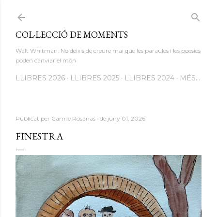
Salta al contingut principal
COL·LECCIÓ DE MOMENTS
Walt Whitman: No deixis de creure mai que les paraules i les poesies
poden canviar el món
LLIBRES 2026
LLIBRES 2025
LLIBRES 2024
MÉS…
Publicat per
Carme Rosanas
de juny 01, 2026
FINESTRA