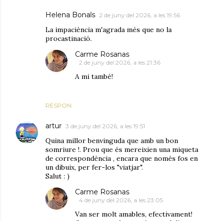
Helena Bonals
2 de juny del 2026, a les 19:56
La impaciència m'agrada més que no la
procastinació.
Carme Rosanas
2 de juny del 2026, a les 21:36
A mi també!
RESPON
artur
3 de juny del 2026, a les 19:51
Quina millor benvinguda que amb un bon
somriure !. Prou que és mereixien una miqueta
de correspondència , encara que només fos en
un dibuix, per fer-los "viatjar".
Salut : )
Carme Rosanas
4 de juny del 2026, a les 23:05
Van ser molt amables, efectivament!