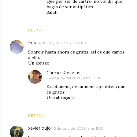
Que per ser de cartró, no vol dir que
hagin de ser antipàtics...
Salut!
RESPON
Erik
4 de juny del 2026, a les 11:17
Sonreír hasta ahora es gratis, así es que vamos
a ello.
Un abrazo.
Carme Rosanas
4 de juny del 2026, a les 23:06
Exactament, de moment aprofitem que
és gratis!
Una abraçada.
RESPON
xavier pujol
5 de juny del 2026, a les 15:53