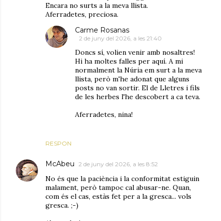
Encara no surts a la meva llista.
Aferradetes, preciosa.
Carme Rosanas
2 de juny del 2026, a les 21:40
Doncs sí, volien venir amb nosaltres!
Hi ha moltes falles per aquí. A mi
normalment la Núria em surt a la meva
llista, però m'he adonat que alguns
posts no van sortir. El de Lletres i fils
de les herbes l'he descobert a ca teva.
Aferradetes, nina!
RESPON
McAbeu
2 de juny del 2026, a les 8:52
No és que la paciència i la conformitat estiguin
malament, però tampoc cal abusar-ne. Quan,
com és el cas, estàs fet per a la gresca... vols
gresca. ;-)