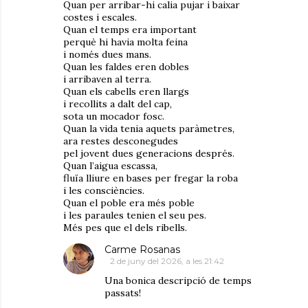
Quan per arribar-hi calia pujar i baixar
costes i escales.
Quan el temps era important
perquè hi havia molta feina
i només dues mans.
Quan les faldes eren dobles
i arribaven al terra.
Quan els cabells eren llargs
i recollits a dalt del cap,
sota un mocador fosc.
Quan la vida tenia aquets paràmetres,
ara restes desconegudes
pel jovent dues generacions després.
Quan l’aigua escassa,
fluïa lliure en bases per fregar la roba
i les consciències.
Quan el poble era més poble
i les paraules tenien el seu pes.
Més pes que el dels ribells.
Carme Rosanas
2 de juny del 2026, a les 21:42
Una bonica descripció de temps
passats!