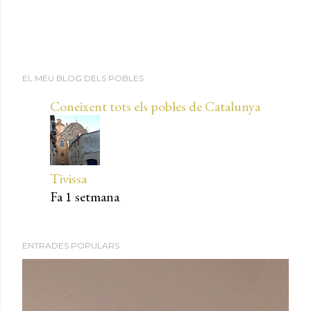
P
EL MEU BLOG DELS POBLES
u
b
Coneixent tots els pobles de Catalunya
l
i
c
a
Tivissa
u
Fa 1 setmana
n
c
o
ENTRADES POPULARS
m
e
n