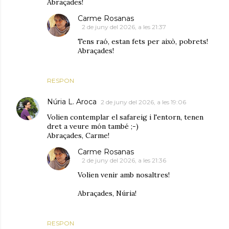
Abraçades!
Carme Rosanas
2 de juny del 2026, a les 21:37
Tens raó, estan fets per això, pobrets!
Abraçades!
RESPON
Núria L. Aroca
2 de juny del 2026, a les 19:06
Volien contemplar el safareig i l'entorn, tenen
dret a veure món també ;-)
Abraçades, Carme!
Carme Rosanas
2 de juny del 2026, a les 21:36
Volien venir amb nosaltres!
Abraçades, Núria!
RESPON