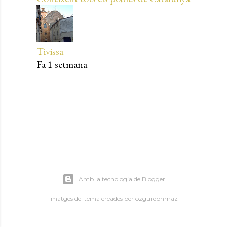
Tivissa
Fa 1 setmana
Amb la tecnologia de Blogger
Imatges del tema creades per
ozgurdonmaz